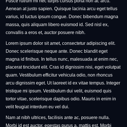
Fusce rutrum mi nec turpis cursus porta non ac arcu.
Aenean at justo sapien. Quisque lacinia arcu eget tellus
varius, id luctus ipsum congue. Donec bibendum magna
massa, quis aliquam libero euismod id. Sed nisl ex,
convallis a eros et, auctor posuere nibh.
Lorem ipsum dolor sit amet, consectetur adipiscing elit.
Donec scelerisque neque ante. Donec blandit eget
magna id finibus. In tellus nunc, malesuada at enim nec,
placerat tincidunt elit. Cras id dignissim nisi, eget volutpat
quam. Vestibulum efficitur vehicula odio, non rhoncus
arcu dignissim eget. Ut laoreet id ex vitae tempus. Integer
tristique mi ipsum. Vestibulum dui velit, euismod quis
tortor vitae, scelerisque dapibus odio. Mauris in enim in
velit feugiat interdum eu vel dui.
Nam at nibh ultrices, facilisis ante ac, posuere nulla.
Morbi id est auctor, egestas purus a, mattis est. Morbi