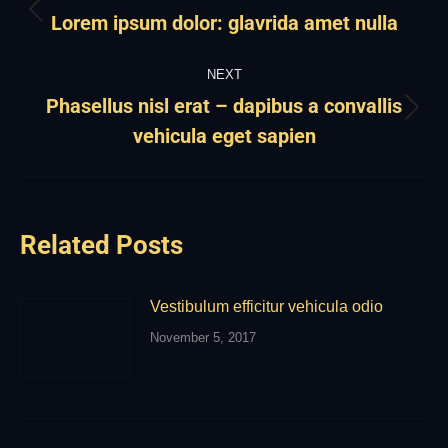
navigation
Lorem ipsum dolor: glavrida amet nulla
Previous
post:
NEXT
Phasellus nisl erat – dapibus a convallis
Next
vehicula eget sapien
post:
Related Posts
Vestibulum efficitur vehicula odio
November 5, 2017