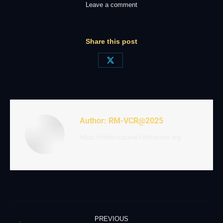
Leave a comment
Share this post
Share
on
X
Author:
RM-VCR@2025
https://video-cataract-refractive.org
Post
PREVIOUS